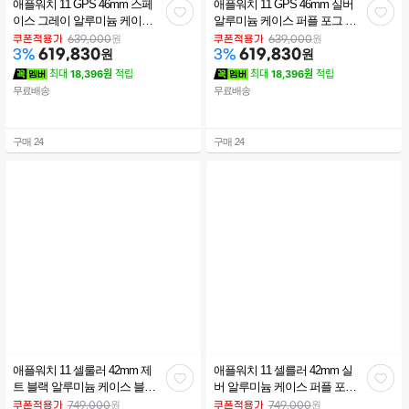
애플워치 11 GPS 46mm 스페
애플워치 11 GPS 46mm 실버
관
관
이스 그레이 알루미늄 케이스
알루미늄 케이스 퍼플 포그 스
블랙 스포츠 밴드 (S/M)
포츠 밴드 (S/M) MEV94KH/A
심
심
원
원
쿠폰적용가
639,000
쿠폰적용가
639,000
MEV04KH/A
619,830
원
619,830
원
3
%
3
%
최대
18,396원
적립
최대
18,396원
적립
무료배송
무료배송
구매
24
구매
24
애플워치 11 셀룰러 42mm 제
애플워치 11 셀를러 42mm 실
관
관
트 블랙 알루미늄 케이스 블랙
버 알루미늄 케이스 퍼플 포그
스포츠 밴드 (SM) MF834KH/A
스포츠 밴드 (M/L) MF8J4KH/A
심
심
원
원
쿠폰적용가
749,000
쿠폰적용가
749,000