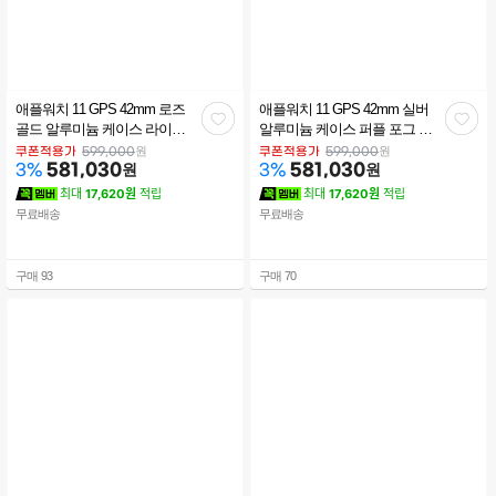
애플워치 11 GPS 42mm 로즈
애플워치 11 GPS 42mm 실버
관
관
골드 알루미늄 케이스 라이트
알루미늄 케이스 퍼플 포그 스
블러시 스포츠 밴드 (S/M)
포츠 밴드 (S/M) MEU64KH/A
심
심
원
원
쿠폰적용가
599,000
쿠폰적용가
599,000
MEU04KH/A
581,030
원
581,030
원
3
%
3
%
최대
17,620원
적립
최대
17,620원
적립
무료배송
무료배송
구매
93
구매
70