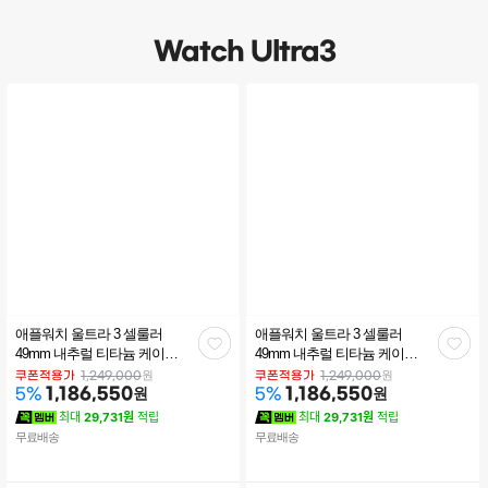
Watch Ultra3
애플워치 울트라 3 셀룰러
애플워치 울트라 3 셀룰러
관
관
49mm 내추럴 티타늄 케이스
49mm 내추럴 티타늄 케이스
라이트 블루 알파인 루프(L)
블루브라이트 블루 트레일 루
심
심
원
원
쿠폰적용가
1,249,000
쿠폰적용가
1,249,000
MEWP4KH/A
1,186,550
원
프(M/L) MEWU4KH/A
1,186,550
원
5
%
5
%
최대
29,731원
적립
최대
29,731원
적립
무료배송
무료배송