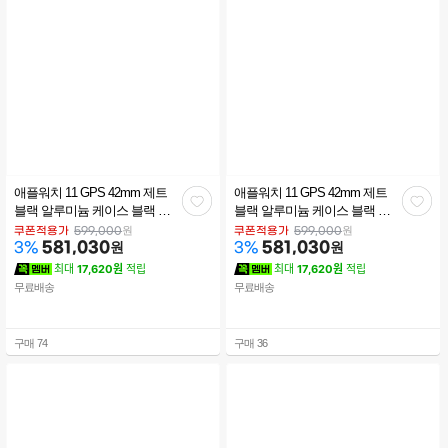
애플워치 11 GPS 42mm 제트
애플워치 11 GPS 42mm 제트
관
관
블랙 알루미늄 케이스 블랙 스
블랙 알루미늄 케이스 블랙 스
포츠 밴드 (S/M) MEQT4KH/A
포츠 밴드 (M/L) MEQU4KH/A
심
심
원
원
쿠폰적용가
599,000
쿠폰적용가
599,000
581,030
원
581,030
원
3
%
3
%
최대
17,620원
적립
최대
17,620원
적립
무료배송
무료배송
구매
74
구매
36