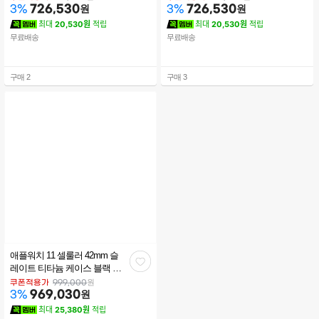
726,530
원
726,530
원
3
%
3
%
최대
20,530원
적립
최대
20,530원
적립
무료배송
무료배송
구매
2
구매
3
애플워치 11 셀룰러 42mm 슬
관
레이트 티타늄 케이스 블랙 스
포츠 밴드 (SM) MF8R4KH/A
심
원
쿠폰적용가
999,000
969,030
원
3
%
최대
25,380원
적립