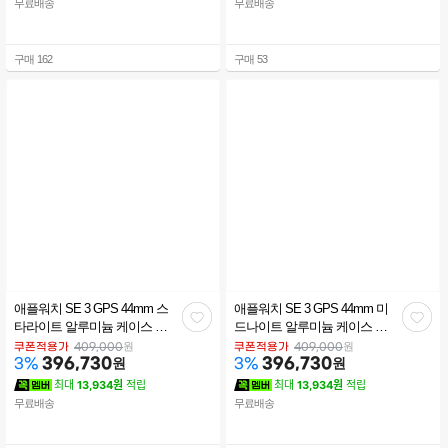
무료배송
무료배송
구매
162
구매
53
애플워치 SE 3 GPS 44mm 스
애플워치 SE 3 GPS 44mm 미
관
관
타라이트 알루미늄 케이스 스
드나이트 알루미늄 케이스 미
타라이트 스포츠 밴드 (S/M)
드나이트 스포츠 밴드 (S/M)
심
심
원
원
쿠폰적용가
409,000
쿠폰적용가
409,000
MEHG4KH/A
396,730
원
MEHN4KH/A
396,730
원
3
%
3
%
최대
13,934원
적립
최대
13,934원
적립
무료배송
무료배송