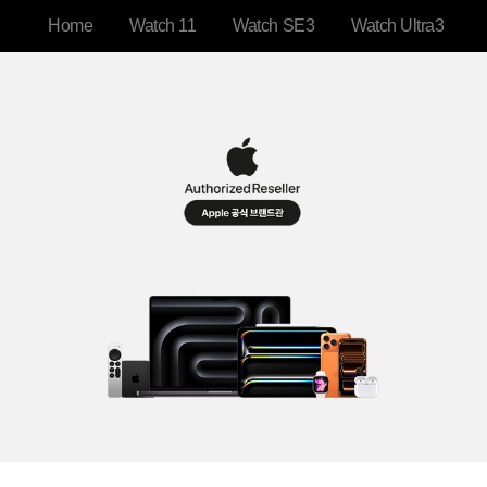
컨
가
Home
Watch 11
Watch SE3
Watch Ultra3
텐
능
츠
바
로
가
기
네
비
게
이
션