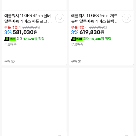
애플워치 11 GPS 42mm 실버
애플워치 11 GPS 46mm 제트
관
관
알루미늄 케이스 퍼플 포그 스
블랙 알루미늄 케이스 블랙 스
포츠 밴드 (ML) MEU74KH/A
포츠 밴드 (S/M) MEUW4KH/A
심
심
원
원
쿠폰적용가
599,000
쿠폰적용가
639,000
581,030
원
619,830
원
3
%
3
%
최대
17,620원
적립
최대
18,396원
적립
무료배송
무료배송
구매
50
구매
34