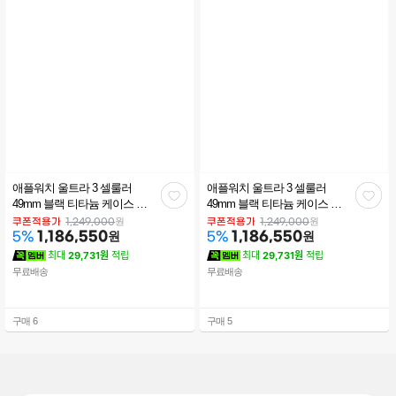
애플워치 울트라 3 셀룰러
애플워치 울트라 3 셀룰러
관
관
49mm 블랙 티타늄 케이스 블
49mm 블랙 티타늄 케이스 블
랙 알파인 루프(L) MF0X4KH/A
랙차콜 트레일 루프 (S/M)
심
심
원
원
쿠폰적용가
1,249,000
쿠폰적용가
1,249,000
1,186,550
원
MF1D4KH/A
1,186,550
원
5
%
5
%
최대
29,731원
적립
최대
29,731원
적립
무료배송
무료배송
구매
6
구매
5