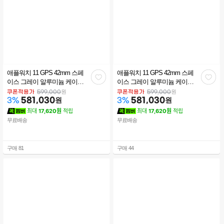
애플워치 11 GPS 42mm 스페
애플워치 11 GPS 42mm 스페
관
관
이스 그레이 알루미늄 케이스
이스 그레이 알루미늄 케이스
블랙 스포츠 밴드 (S/M)
블랙 스포츠 밴드 (M/L)
심
심
원
원
쿠폰적용가
599,000
쿠폰적용가
599,000
MEQW4KH/A
581,030
원
MEQX4KH/A
581,030
원
3
%
3
%
최대
17,620원
적립
최대
17,620원
적립
무료배송
무료배송
구매
81
구매
44