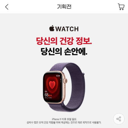
장
기획전
바
뒤
구
A
1
기
로
니
p
획
가
p
전
기
l
이
e
미
W
지
a
O
t
C
c
R
h
대
체
텍
스
트
지
원
받
기
사
용