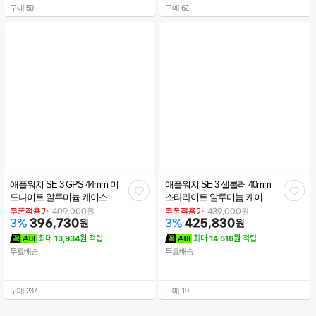
구매
50
구매
62
애플워치 SE 3 GPS 44mm 미
애플워치 SE 3 셀룰러 40mm
관
관
드나이트 알루미늄 케이스 미
스타라이트 알루미늄 케이스
드나이트 스포츠 밴드 (M/L)
스타라이트 스포츠 밴드 (ML)
심
심
원
원
쿠폰적용가
409,000
쿠폰적용가
439,000
MEHQ4KH/A
396,730
원
MEP74KH/A
425,830
원
3
%
3
%
최대
13,934원
적립
최대
14,516원
적립
무료배송
무료배송
구매
237
구매
10