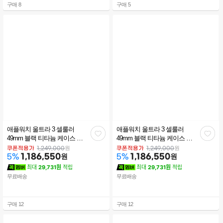
구매
8
구매
5
애플워치 울트라 3 셀룰러
애플워치 울트라 3 셀룰러
관
관
49mm 블랙 티타늄 케이스 블
49mm 블랙 티타늄 케이스 블
랙 알파인 루프(S)
랙 알파인 루프(M)
심
심
원
원
쿠폰적용가
1,249,000
쿠폰적용가
1,249,000
MF0Q4KH/A
1,186,550
원
MF0V4KH/A
1,186,550
원
5
%
5
%
최대
29,731원
적립
최대
29,731원
적립
무료배송
무료배송
구매
12
구매
12