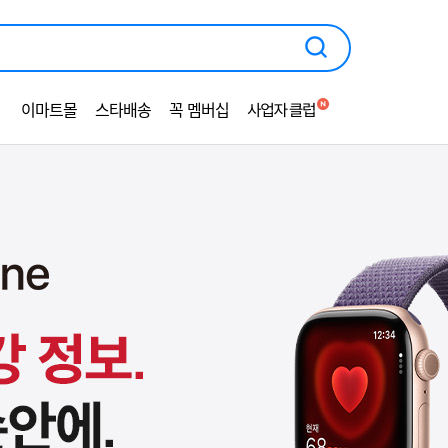
광
고
영
역
이마트몰
스타배송
꼭 멤버십