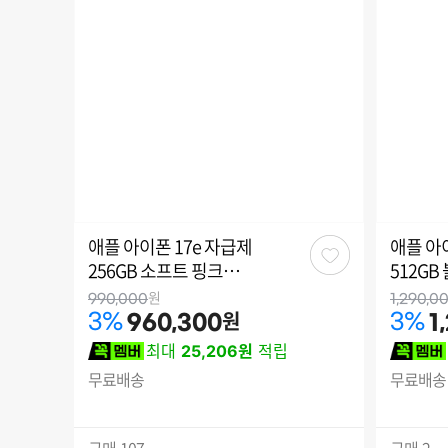
애플 아이폰 17e 자급제
애플 아
관
256GB 소프트 핑크
512GB
심
MHRX4KH/A
원
990,000
1,290,0
원
3
%
3
%
960,300
1
최대
25,206원
적립
무료배송
무료배송