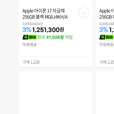
Apple 아이폰 17 자급제
Apple
관
256GB 블랙 MG6J4KH/A
256GB
심
원
1,290,000
1,290,0
원
3
%
3
%
1,251,300
1
최대
31,026원
적립
무료배송
무료배송
구매
1,228
구매
2,3