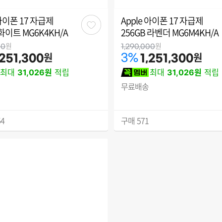
 아이폰 17 자급제
Apple 아이폰 17 자급제
관
 화이트 MG6K4KH/A
256GB 라벤더 MG6M4KH/A
심
원
원
00
1,290,000
원
원
3
%
,251,300
1,251,300
최대
31,026원
적립
최대
31,026원
적립
무료배송
54
구매
571