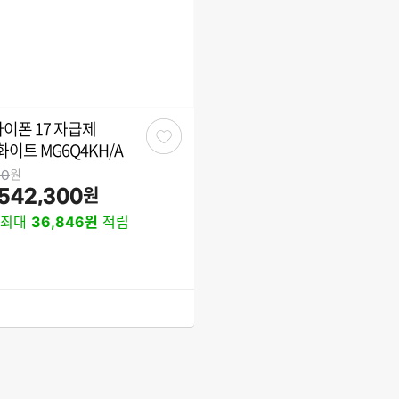
 아이폰 17 자급제
관
 화이트 MG6Q4KH/A
심
원
00
원
,542,300
최대
36,846원
적립