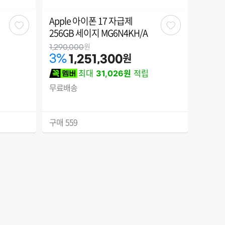
Apple 아이폰 17 자급제
관
관
256GB 세이지 MG6N4KH/A
심
심
원
1,290,000
원
3
%
1,251,300
최대
31,026원
적립
무료배송
구매
559