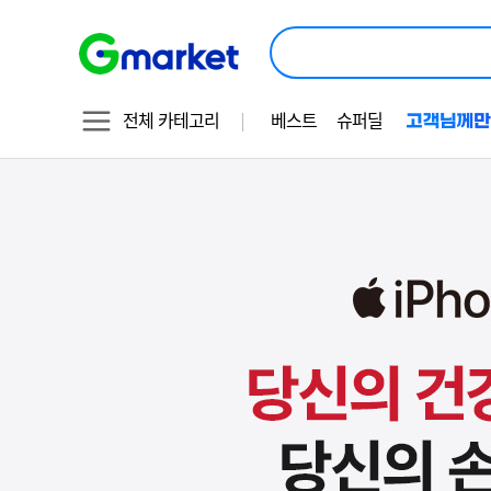
상
품
검
색
전체 카테고리
베스트
슈퍼딜
Apple
기
1
iPhone
획
전
이
미
지
OCR
대
체
텍
스
트
지