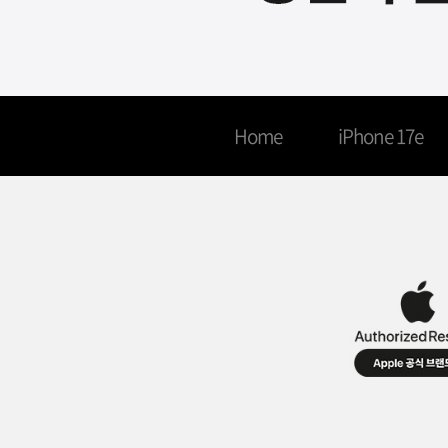
원
받
기
사
컨
용
텐
Home
iPhone 17e
가
츠
능
바
로
가
기
네
비
게
이
션