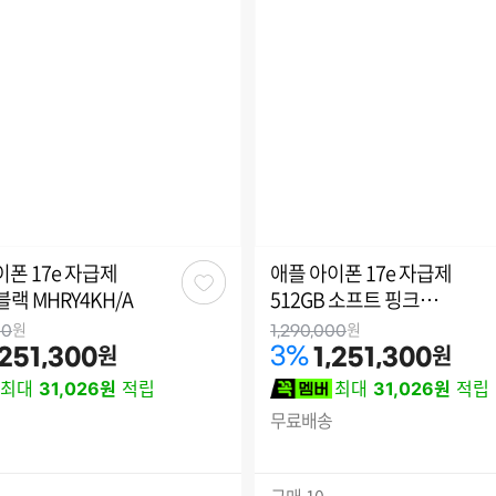
이폰 17e 자급제
애플 아이폰 17e 자급제
관
 블랙 MHRY4KH/A
512GB 소프트 핑크
심
MHU34KH/A
원
원
00
1,290,000
원
원
3
%
,251,300
1,251,300
최대
31,026원
적립
최대
31,026원
적립
무료배송