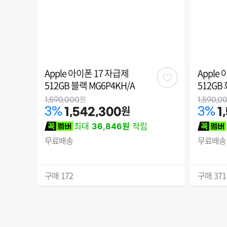
Apple 아이폰 17 자급제
Apple
관
512GB 블랙 MG6P4KH/A
512GB
심
원
1,590,000
1,590,0
원
3
%
3
%
1,542,300
1
최대
36,846원
적립
무료배송
무료배송
구매
172
구매
371