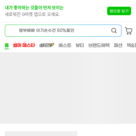
스
본
내가 좋아하는 것들이 먼저 보이는
킵
문
앱으로 보기
네
새로워진 G마켓 앱으로 오세요.
바
비
로
HOME
게
가
밤부베베 아기손수건 50%할인
이
기
검
션
색
홈
베스트
뷰티
브랜드혜택
패션
책&