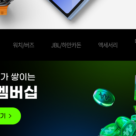
워치/버즈
JBL/하만카돈
액세서리