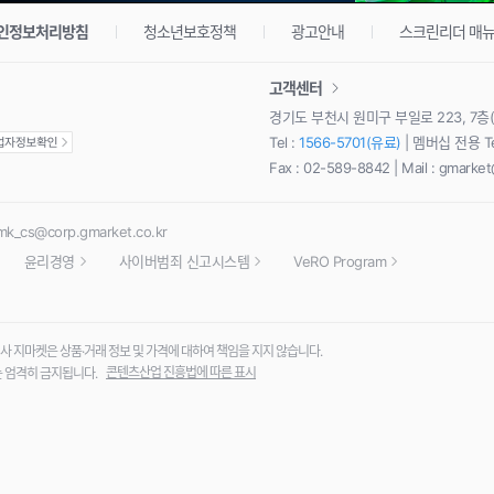
인정보처리방침
청소년보호정책
광고안내
스크린리더 매
고객센터
경기도 부천시 원미구 부일로 223, 7층
Tel :
1566-5701(유료)
| 멤버십 전용 Te
Fax : 02-589-8842 | Mail :
gmarket
mk_cs@corp.gmarket.co.kr
윤리경영
사이버범죄 신고시스템
VeRO Program
지마켓은 상품·거래 정보 및 가격에 대하여 책임을 지지 않습니다.
콘텐츠산업 진흥법에 따른 표시
위는 엄격히 금지됩니다.