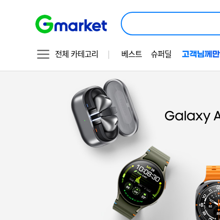
상
품
검
색
전체 카테고리
베스트
슈퍼딜
갤
기
1
럭
획
시
전
브
랜
이
드
미
관
지
OCR
대
체
텍
스
트
지