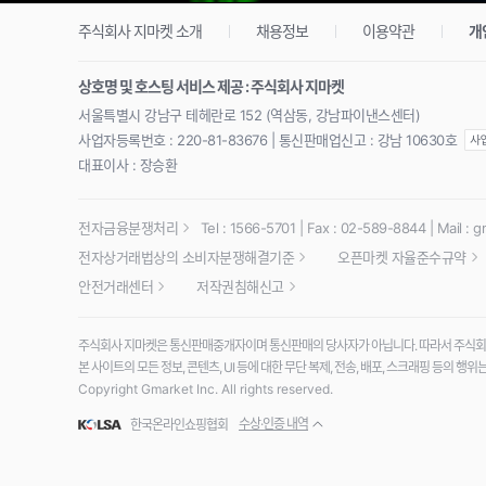
이
는
주식회사 지마켓 소개
채용정보
이용약관
개
G
마
상호명 및 호스팅 서비스 제공 : 주식회사 지마켓
켓
서울특별시 강남구 테헤란로 152 (역삼동, 강남파이낸스센터)
꼭
사업자등록번호 : 220-81-83676 | 통신판매업신고 : 강남 10630호
멤
대표이사 : 장승환
버
십
전자금융분쟁처리
Tel : 1566-5701 | Fax : 02-589-8844 | Mail :
g
전자상거래법상의 소비자분쟁해결기준
오픈마켓 자율준수규약
안전거래센터
저작권침해신고
주식회사 지마켓은 통신판매중개자이며 통신판매의 당사자가 아닙니다. 따라서 주식회사 
본 사이트의 모든 정보, 콘텐츠, UI 등에 대한 무단 복제, 전송, 배포, 스크래핑 등의 행
Copyright Gmarket Inc. All rights reserved.
수상·인증 내역
한국온라인쇼핑협회