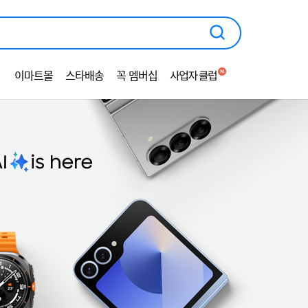
광
고
영
역
이마트몰
스타배송
꼭 멤버십