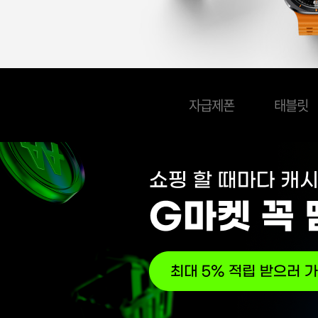
원
받
기
사
컨
용
텐
가
자급제폰
태블릿
츠
능
바
로
쇼
가
핑
기
할
네
때
비
마
게
다
이
캐
션
시
가
쌓