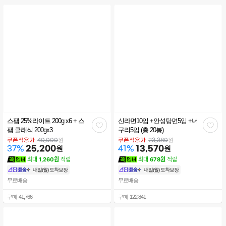
스팸 25%라이트 200g x6 + 스
신라면10입 +안성탕면5입 +너
관
관
팸 클래식 200gx3
구리5입 (총 20봉)
심
심
원
원
쿠폰적용가
40,000
쿠폰적용가
23,380
25,200
원
13,570
원
37
%
41
%
최대
1,260원
적립
최대
678원
적립
내일(월) 도착보장
내일(월) 도착보장
무료배송
무료배송
구매
41,766
구매
122,841