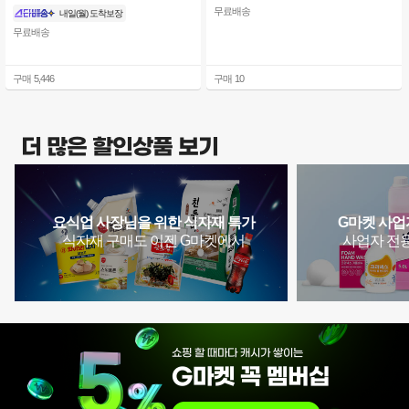
무료배송
내일(월) 도착보장
무료배송
구매
5,446
구매
10
더 많은 할인상품 보기
요식업 사장님을 위한 식자재 특가
G마켓 사업
식자재 구매도 이젠 G마켓에서
사업자 전
쇼
핑
할
때