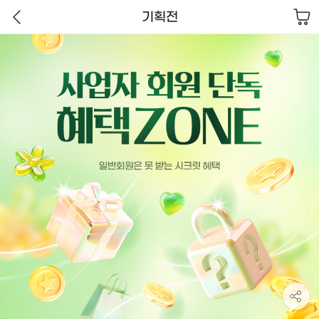
장
기획전
바
뒤
구
사
.
기
로
니
업
획
가
자
전
기
회
이
원
미
단
지
독
O
혜
C
택
R
Z
대
O
체
N
텍
E
스
트
지
원
받
기
사
용