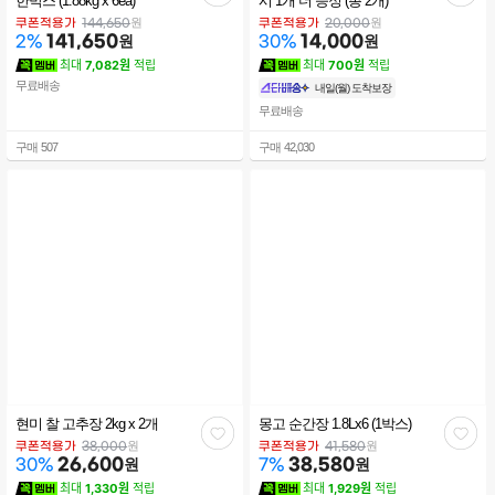
관
관
한박스 (1.88kg x 6ea)
시 1개 더 증정 (총 2개)
심
심
원
원
쿠폰적용가
144,650
쿠폰적용가
20,000
141,650
원
14,000
원
2
%
30
%
최대
7,082원
적립
최대
700원
적립
무료배송
내일(월) 도착보장
무료배송
구매
507
구매
42,030
현미 찰 고추장 2kg x 2개
몽고 순간장 1.8Lx6 (1박스)
관
관
원
원
쿠폰적용가
38,000
쿠폰적용가
41,580
26,600
원
38,580
원
30
%
7
%
심
심
최대
1,330원
적립
최대
1,929원
적립