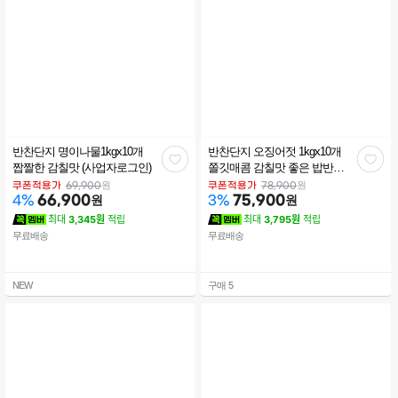
반찬단지 명이나물1kgx10개
반찬단지 오징어젓 1kgx10개
관
관
짭짤한 감칠맛 (사업자로그인)
쫄깃매콤 감칠맛 좋은 밥반찬
(사업자로그인)
심
심
원
원
쿠폰적용가
69,900
쿠폰적용가
78,900
66,900
원
75,900
원
4
%
3
%
최대
3,345원
적립
최대
3,795원
적립
무료배송
무료배송
NEW
구매
5