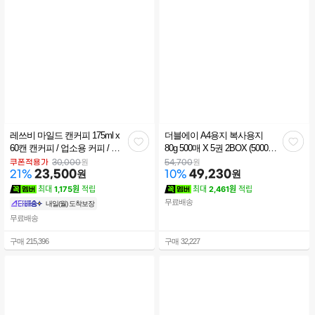
레쓰비 마일드 캔커피 175ml x
더블에이 A4용지 복사용지
관
관
60캔 캔커피 / 업소용 커피 / 커
80g 500매 X 5권 2BOX (5000
피 / 라떼
매) (사업자 전용)
심
심
원
원
쿠폰적용가
30,000
54,700
23,500
원
49,230
원
21
%
10
%
최대
1,175원
적립
최대
2,461원
적립
무료배송
내일(월) 도착보장
무료배송
구매
215,396
구매
32,227