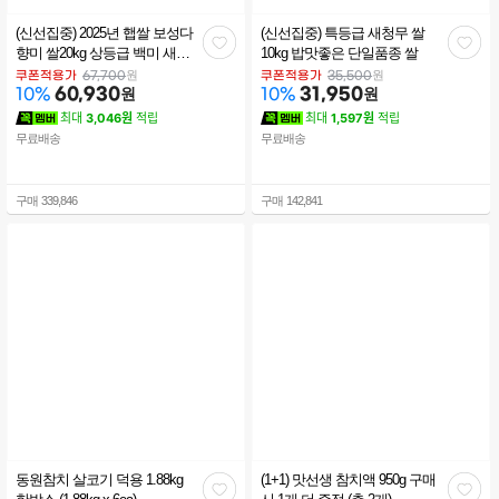
(신선집중) 2025년 햅쌀 보성다
(신선집중) 특등급 새청무 쌀
관
관
향미 쌀20kg 상등급 백미 새청
10kg 밥맛좋은 단일품종 쌀
무쌀 당일도정 쌀유목민정착
심
심
원
원
쿠폰적용가
67,700
쿠폰적용가
35,500
쌀
60,930
원
31,950
원
10
%
10
%
최대
3,046원
적립
최대
1,597원
적립
무료배송
무료배송
구매
339,846
구매
142,841
동원참치 살코기 덕용 1.88kg
(1+1) 맛선생 참치액 950g 구매