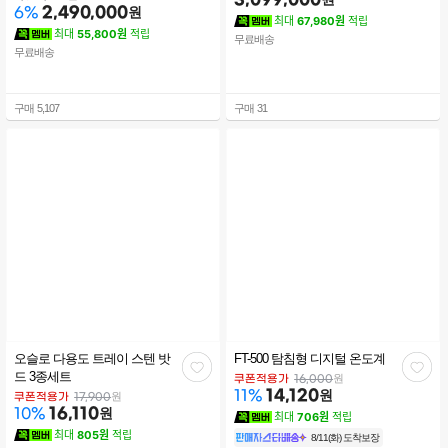
2,490,000
원
공인 제품)/
6
%
최대
67,980원
적립
최대
55,800원
적립
무료배송
무료배송
구매
5,107
구매
31
오슬로 다용도 트레이 스텐 밧
FT-500 탐침형 디지털 온도계
관
관
드 3종세트
원
쿠폰적용가
16,000
14,120
원
11
%
심
심
원
쿠폰적용가
17,900
16,110
원
10
%
최대
706원
적립
최대
805원
적립
8/11(화) 도착보장