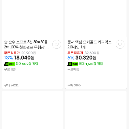
숨 순수 소프트 3겹 30m 30롤
동서 맥심 모카골드 커피믹스
관
관
2팩 100% 천연펄프 무형광 화
210개입 1개
장지 대용량 구성 가정용 업소
심
심
원
원
쿠폰적용가
20,900
쿠폰적용가
32,600
용 추천
18,040
원
30,320
원
13
%
6
%
최대
902원
적립
최대
1,516원
적립
무료배송
무료배송
구매
94,211
구매
3,875