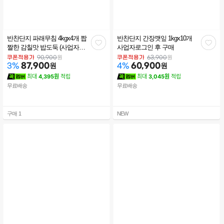
반찬단지 파래무침 4kgx4개 짭
반찬단지 간장깻잎 1kgx10개
관
관
짤한 감칠맛 밥도둑 (사업자로
사업자로그인 후 구매
그인)
심
심
원
원
쿠폰적용가
90,900
쿠폰적용가
63,900
87,900
원
60,900
원
3
%
4
%
최대
4,395원
적립
최대
3,045원
적립
무료배송
무료배송
구매
1
NEW