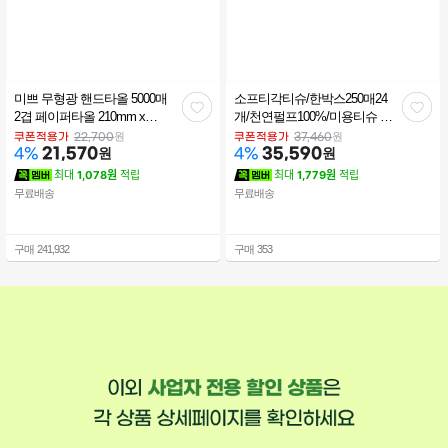
미쁘 무형광 핸드타올 5000매
소프티각티슈/한박스250매24
관
관
2겹 페이퍼타올 210mm x
개/천연펄프100%/미용티슈 깨
200mm
끗한나라 순수소프티 250매 3
심
심
원
원
쿠폰적용가
22,700
쿠폰적용가
37,460
21,570
원
입 8팩/곽티슈
35,590
원
4
%
4
%
최대
1,078원
적립
최대
1,779원
적립
무료배송
무료배송
구매
241,932
구매
353