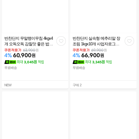
반찬단지 무말랭이무침 4kgx4
반찬단지 실속형 메추리알 장
관
관
개 오독오독 감칠맛 좋은 밥반
조림 1kgx10개 사업자로그인
찬 (사업자로그인)
후 구매
심
심
원
원
쿠폰적용가
63,900
쿠폰적용가
69,900
60,900
원
66,900
원
4
%
4
%
최대
3,045원
적립
최대
3,345원
적립
무료배송
무료배송
NEW
구매
2