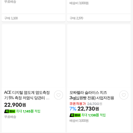
무료배송
배송비 3,000원
구매
1,100
구매
2,370
ACE 디지털 염도계 염도측정
모짜렐라 슬라이스 치즈
관
관
기 5% 측정 저염식 당관리 식
2kg(십원빵 전용) 사업자전용
습관
심
심
원
쿠폰적용가
24,700
22,900
원
22,730
원
7
%
최대
1,145원
적립
최대
1,136원
적립
무료배송
배송비 3,000원