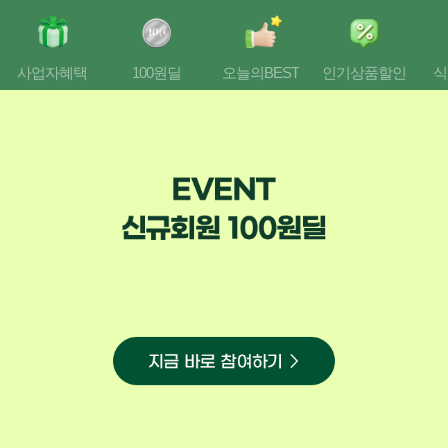
컨
가
텐
능
츠
바
사업자혜택
100원딜
오늘의BEST
인기상품할인
식
로
가
기
네
비
게
이
션