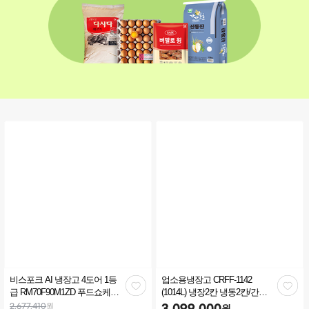
비스포크 AI 냉장고 4도어 1등
업소용냉장고 CRFF-1142
관
관
급 RM70F90M1ZD 푸드쇼케이
(1014L) 냉장2칸 냉동2칸/간냉
스 902L 에센셜 화이트
식/사업자 10%추가할인(소상
심
심
원
2,677,410
3,099,000
원