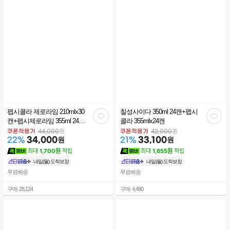
펩시콜라 제로라임 210mlx30
칠성사이다 350ml 24캔+펩시
관
관
캔+펩시제로라임 355ml 24캔
콜라 355mlx24캔
제로콜라/제로탄산/탄산/콜라
심
심
원
원
쿠폰적용가
44,000
쿠폰적용가
42,000
34,000
원
33,100
원
22
%
21
%
최대
1,700원
적립
최대
1,655원
적립
내일(월) 도착보장
내일(월) 도착보장
무료배송
무료배송
구매
28,124
구매
4,490