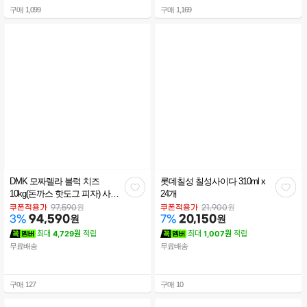
구매
1,099
구매
1,169
DMK 모짜렐라 블럭 치즈
롯데칠성 칠성사이다 310ml x
관
관
10kg(돈까스 핫도그 피자) 사업
24개
자전용
심
심
원
원
쿠폰적용가
97,590
쿠폰적용가
21,900
94,590
원
20,150
원
3
%
7
%
최대
4,729원
적립
최대
1,007원
적립
무료배송
무료배송
구매
127
구매
10