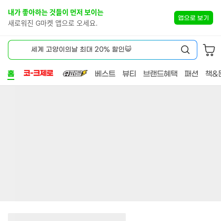
스
본
내가 좋아하는 것들이 먼저 보이는
킵
문
앱으로 보기
네
새로워진 G마켓 앱으로 오세요.
바
비
로
HOME
게
가
세계 고양이의날 최대 20% 할인😺
이
기
검
션
색
홈
베스트
뷰티
브랜드혜택
패션
책&