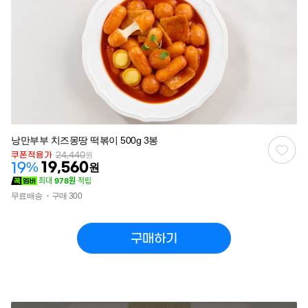
관심
낭만부부 치즈몽땅 떡볶이 500g 3봉
쿠폰적용가
24,440
원
%
19,560
19
원
최대
978원
적립
무료배송
구매 300
구매하기