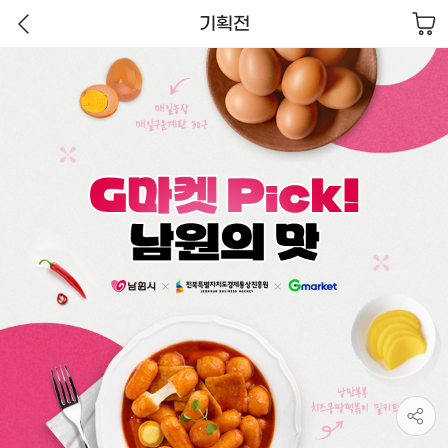
장
기획전
바
뒤
구
남
.
기
로
니
원
획
가
의
전
기
맛
이
미
지
O
C
R
대
체
텍
스
트
지
원
받
기
사
용