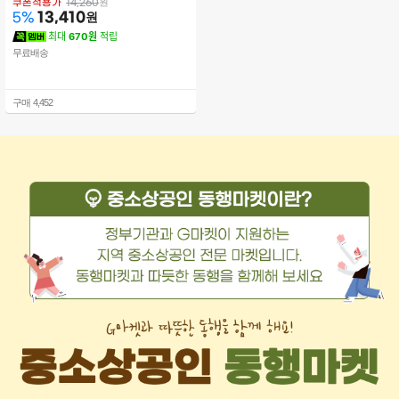
심
원
쿠폰적용가
14,260
13,410
원
5
%
최대
670원
적립
무료배송
구매
4,452