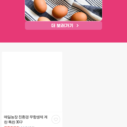
매일농장 친환경 무항생제 계
관
란 특란 30구