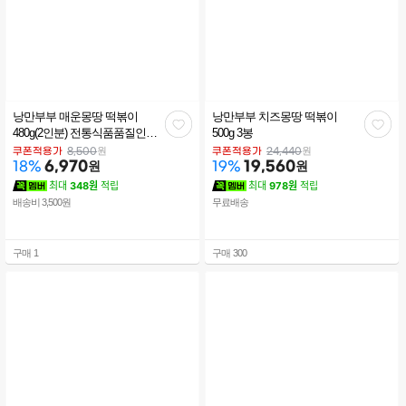
낭만부부 매운몽땅 떡볶이
낭만부부 치즈몽땅 떡볶이
관
관
480g(2인분) 전통식품품질인증
500g 3봉
을 받은 가래떡 부산어묵 스테
심
심
원
원
쿠폰적용가
8,500
쿠폰적용가
24,440
비아 매콤소스 구성
6,970
원
19,560
원
18
%
19
%
최대
348원
적립
최대
978원
적립
배송비 3,500원
무료배송
구매
1
구매
300