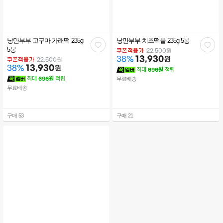
낭만부부 고구마 가래떡 235g
낭만부부 치즈떡볼 235g 5봉
관
관
5봉
원
쿠폰적용가
22,500
13,930
원
38
%
심
심
원
쿠폰적용가
22,500
13,930
원
38
%
최대
696원
적립
최대
696원
적립
무료배송
무료배송
구매
53
구매
21