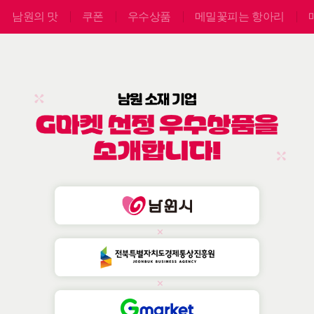
컨
가
남원의 맛
쿠폰
우수상품
메밀꽃피는 항아리
텐
능
츠
바
로
가
기
네
비
게
이
션