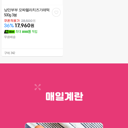
낭만부부 모짜렐라치즈가래떡
관
500g 3봉
심
원
쿠폰적용가
28,500
17,960
원
36
%
최대
898원
적립
무료배송
구매
342