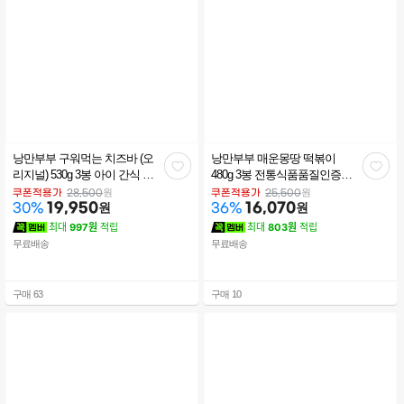
낭만부부 구워먹는 치즈바 (오
낭만부부 매운몽땅 떡볶이
관
관
리지널) 530g 3봉 아이 간식 캠
480g 3봉 전통식품품질인증을
핑 필수템 식사대용 필수템 오
받은 가래떡 부산어묵 스테비
심
심
원
원
쿠폰적용가
28,500
쿠폰적용가
25,500
리지널 3봉 묶음
19,950
원
아 매콤소스 구성
16,070
원
30
%
36
%
최대
997원
적립
최대
803원
적립
무료배송
무료배송
구매
63
구매
10