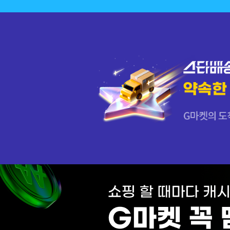
쇼
핑
할
때
마