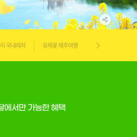
이 국내레저
유채꽃 제주여행
취향따라 테마여행