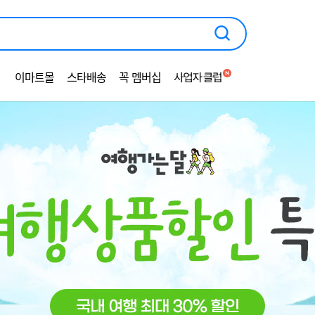
광
고
영
역
이마트몰
스타배송
꼭 멤버십