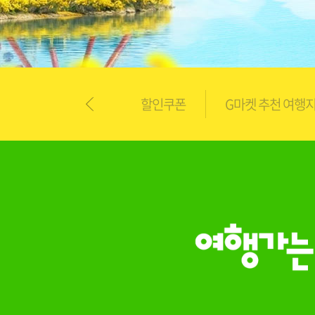
원
받
기
사
컨
용
텐
가
할인쿠폰
G마켓 추천 여행
츠
능
바
로
가
기
네
비
게
이
션