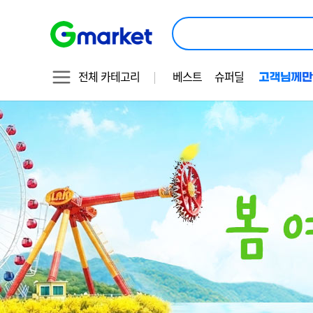
상
품
검
색
전체 카테고리
베스트
슈퍼딜
봄
기
-
여
획
행
전
상
품
이
할
미
인
특
지
별
OCR
전
대
체
텍
스
트
지