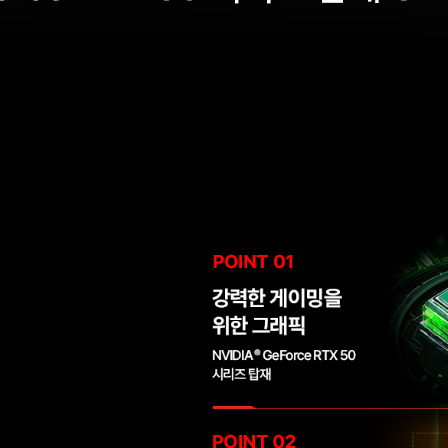
원
받
기
사
용
가
능