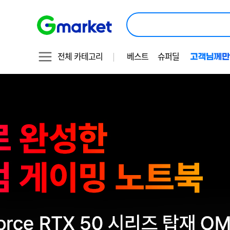
상
품
검
색
전체 카테고리
베스트
슈퍼딜
빅
기
1
터
획
스
전
이
미
지
OCR
대
체
텍
스
트
지