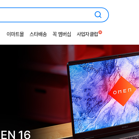
광
고
영
역
이마트몰
스타배송
꼭 멤버십