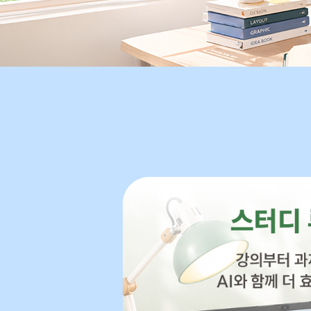
원
받
기
사
용
가
능