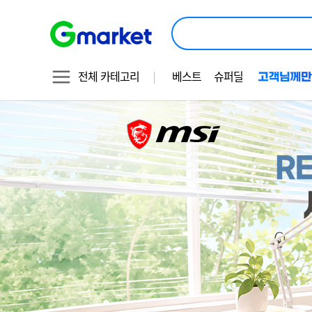
상
품
검
색
전체 카테고리
베스트
슈퍼딜
MSI
기
1
브
획
랜
드
전
관
이
미
지
OCR
대
체
텍
스
트
지