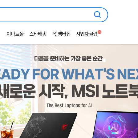
광
고
영
역
이마트몰
스타배송
꼭 멤버십